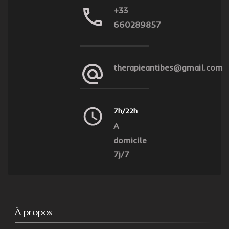
+33
660289857
therapieantibes@gmail.com
7h/22h
A
domicile
7j/7
À propos