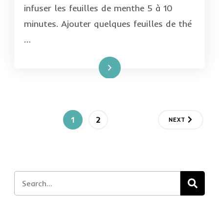
infuser les feuilles de menthe 5 à 10
minutes. Ajouter quelques feuilles de thé
…
Lire la suite
Pagination
PAGE
PAGE
1
2
NEXT
des
publications
Search
for: