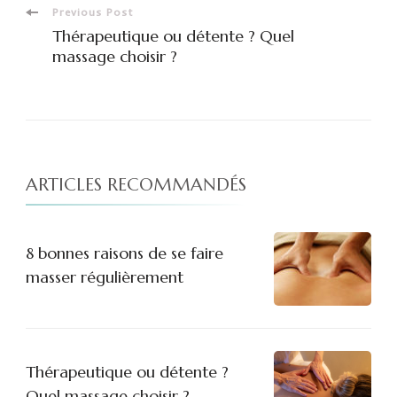
Post
Previous Post
Thérapeutique ou détente ? Quel
Navigation
massage choisir ?
ARTICLES RECOMMANDÉS
8 bonnes raisons de se faire
masser régulièrement
Thérapeutique ou détente ?
Quel massage choisir ?